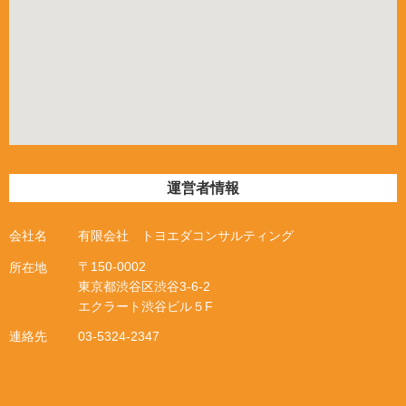
運営者情報
会社名
有限会社 トヨエダコンサルティング
〒
150-0002
所在地
東京都渋谷区渋谷
3
‐
6
‐
2
エクラート渋谷ビル５
F
連絡先
03-5324-2347