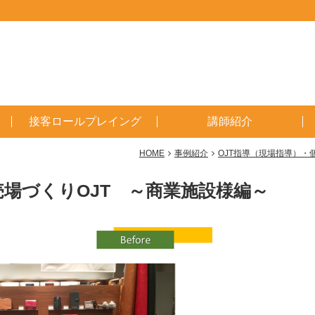
接客ロールプレイング
講師紹介
HOME
事例紹介
OJT指導（現場指導）・
場づくりOJT ～商業施設様編～