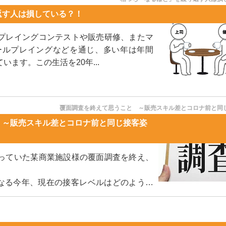
返す人は損している？！
ロールプレイングコンテストや販売研修、またマ
ールプレイングなどを通じ、多い年は年間
います。この生活を20年...
覆面調査を終えて思うこと ～販売スキル差とコロナ前と同
 ～販売スキル差とコロナ前と同じ接客姿
から行っていた某商業施設様の覆面調査を終え、
なる今年、現在の接客レベルはどのような
.