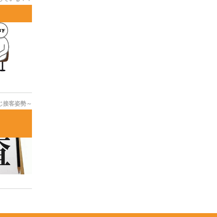
じ接客姿勢～