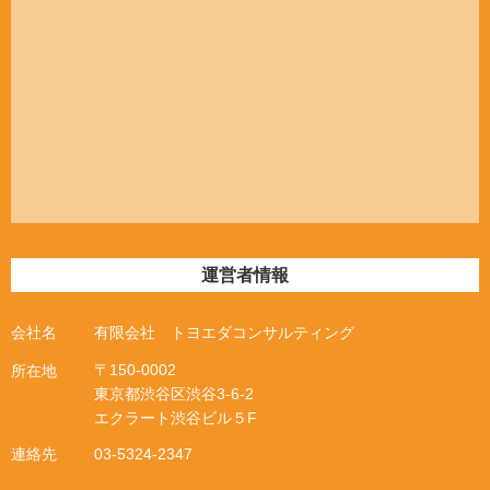
運営者情報
会社名
有限会社 トヨエダコンサルティング
〒
150-0002
所在地
東京都渋谷区渋谷
3
‐
6
‐
2
エクラート渋谷ビル５
F
連絡先
03-5324-2347