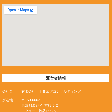
運営者情報
会社名
有限会社 トヨエダコンサルティング
〒
150-0002
所在地
東京都渋谷区渋谷
3
‐
6
‐
2
エクラート渋谷ビル５
F