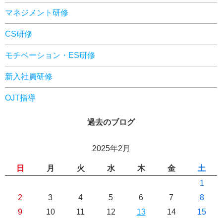
マネジメント研修
CS研修
モチベーション・ES研修
新入社員研修
OJT指導
過去のブログ
2025年2月
日
月
火
水
木
金
土
1
2
3
4
5
6
7
8
9
10
11
12
13
14
15