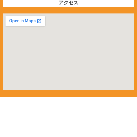
アクセス
運営者情報
会社名
有限会社 トヨエダコンサルティング
〒
150-0002
所在地