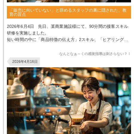
「販売に向いていない」と辞めるスタッフの裏に隠された、教
育の盲点
2026年6月4日 先日、某商業施設様にて、90分間の接客スキル
研修を実施しました。
短い時間の中に「商品特徴の伝え方」2スキル、「ヒアリングの
基本」2スキルをギュッと詰め込み、
イ...
なんとなぁ～くの感覚指導は刺さらない？！
2026年4月16日