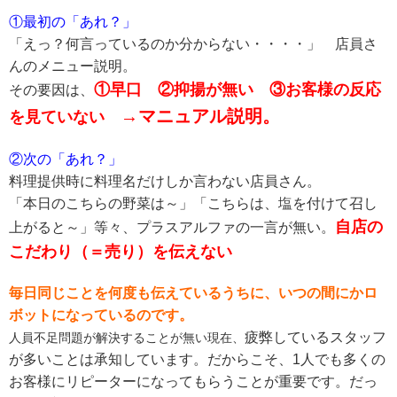
①最初の「あれ？」
「えっ？何言っているのか分からない・・・・」 店員さ
んのメニュー説明。
①早口 ②抑揚が無い ③お客様の反応
その要因は、
→
マニュアル説明。
を見ていない
②次の「あれ？」
料理提供時に料理名だけしか言わない店員さん。
「本日のこちらの野菜は～」「こちらは、塩を付けて召し
自店の
上がると～」等々、プラスアルファの一言が無い。
こだわり（＝売り）を伝えない
毎日同じことを何度も伝えているうちに、いつの間にかロ
ボットになっているのです。
疲弊しているスタッフ
人員不足問題が解決することが無い現在、
が多いことは承知しています。だからこそ、1人でも多くの
お客様にリピーターになってもらうことが重要です。だっ