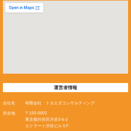
運営者情報
会社名
有限会社 トヨエダコンサルティング
〒
150-0002
所在地
東京都渋谷区渋谷
3
‐
6
‐
2
エクラート渋谷ビル５
F