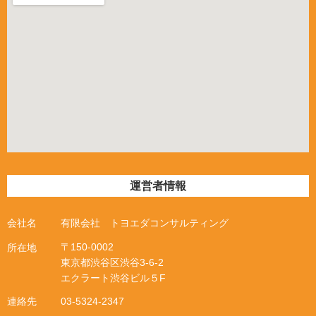
運営者情報
会社名
有限会社 トヨエダコンサルティング
〒
150-0002
所在地
東京都渋谷区渋谷
3
‐
6
‐
2
エクラート渋谷ビル５
F
連絡先
03-5324-2347